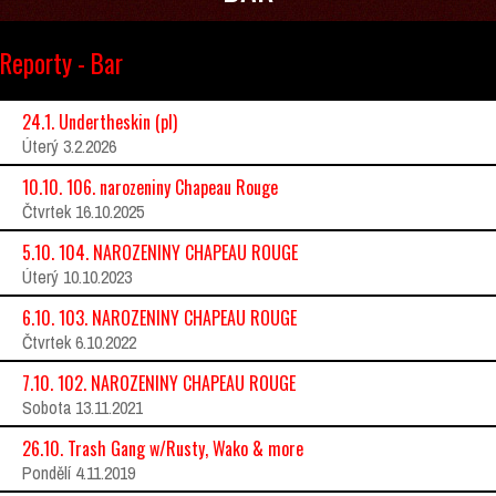
Reporty - Bar
24.1. Undertheskin (pl)
Úterý 3.2.2026
10.10. 106. narozeniny Chapeau Rouge
Čtvrtek 16.10.2025
5.10. 104. NAROZENINY CHAPEAU ROUGE
Úterý 10.10.2023
6.10. 103. NAROZENINY CHAPEAU ROUGE
Čtvrtek 6.10.2022
7.10. 102. NAROZENINY CHAPEAU ROUGE
Sobota 13.11.2021
26.10. Trash Gang w/Rusty, Wako & more
Pondělí 4.11.2019