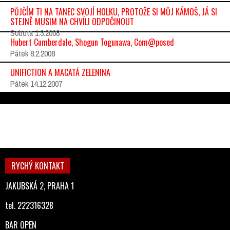
PŮJČÍM TI NA TANEC SVOJÍ HOLKU, PROTOŽE SI MŮJ KÁMOŠ, JÁ SI
STEJNĚ MUSIM NA CHVÍLI ODPOČINOUT
Sobota 1.3.2008
Hubert Cumberdale, Shogun Togunawa, Com@posed
Pátek 8.2.2008
UNIFICTION A MACATÁ ZELENINA
Pátek 14.12.2007
RYCHÝ KONTAKT
JAKUBSKÁ 2, PRAHA 1
tel. 222316328
BAR OPEN