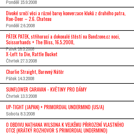
Pondělí 15.9.2008
Divoké srnčí věci a různé barvy konverzace kluků z druhého patra,
Roe-Deer – 2.6. Chateau
Pondělí 2.6.2008
PÁTEK PATEK, střihorucí a dokonalé štěstí na Bandzone.cz noci,
Scissorhands + The Bliss, 16.5.2008,
Pátek 16.5.2008
X-Left to Die, Rattle Bucket
Čtvrtek 27.3.2008
Charlie Straight, Barevný Nátěr
Pátek 14.3.2008
SUNFLOWER CARAVAN - KVĚTINY PRO DÁMY
Čtvrtek 13.3.2008
UP-TIGHT (JAPAN) + PRIMORDIAL UNDERMIND (US/A)
Sobota 8.3.2008
O OBDIVU NATHANA WILSONA K VELKÉMU PŘIROZENÍ VLASTNÍHO
OTCE (KRÁTKÝ ROZHOVOR S PRIMORDIAL UNDERMIND)