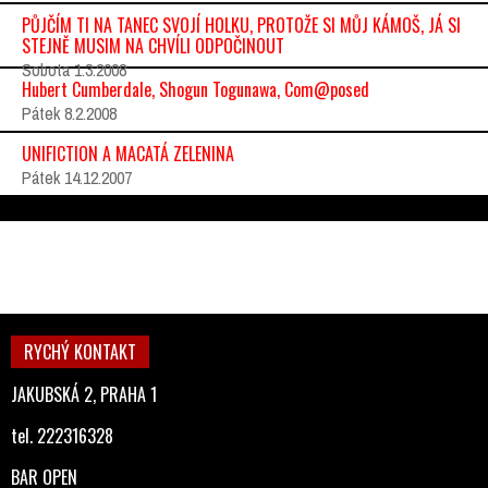
PŮJČÍM TI NA TANEC SVOJÍ HOLKU, PROTOŽE SI MŮJ KÁMOŠ, JÁ SI
STEJNĚ MUSIM NA CHVÍLI ODPOČINOUT
Sobota 1.3.2008
Hubert Cumberdale, Shogun Togunawa, Com@posed
Pátek 8.2.2008
UNIFICTION A MACATÁ ZELENINA
Pátek 14.12.2007
RYCHÝ KONTAKT
JAKUBSKÁ 2, PRAHA 1
tel. 222316328
BAR OPEN