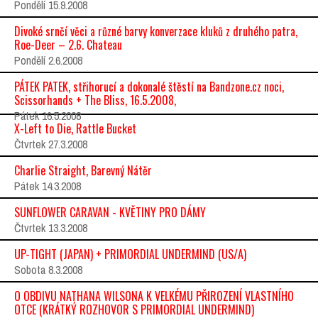
Pondělí 15.9.2008
Divoké srnčí věci a různé barvy konverzace kluků z druhého patra,
Roe-Deer – 2.6. Chateau
Pondělí 2.6.2008
PÁTEK PATEK, střihorucí a dokonalé štěstí na Bandzone.cz noci,
Scissorhands + The Bliss, 16.5.2008,
Pátek 16.5.2008
X-Left to Die, Rattle Bucket
Čtvrtek 27.3.2008
Charlie Straight, Barevný Nátěr
Pátek 14.3.2008
SUNFLOWER CARAVAN - KVĚTINY PRO DÁMY
Čtvrtek 13.3.2008
UP-TIGHT (JAPAN) + PRIMORDIAL UNDERMIND (US/A)
Sobota 8.3.2008
O OBDIVU NATHANA WILSONA K VELKÉMU PŘIROZENÍ VLASTNÍHO
OTCE (KRÁTKÝ ROZHOVOR S PRIMORDIAL UNDERMIND)