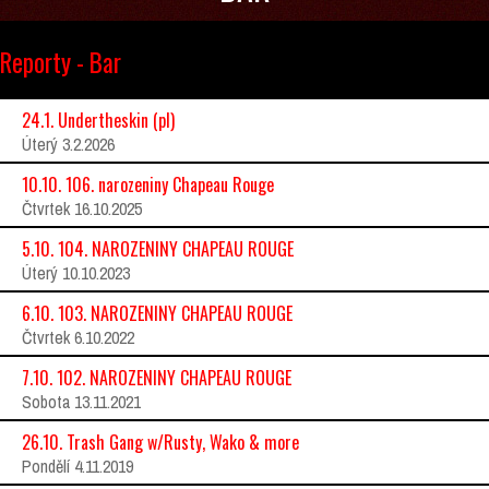
Reporty - Bar
24.1. Undertheskin (pl)
Úterý 3.2.2026
10.10. 106. narozeniny Chapeau Rouge
Čtvrtek 16.10.2025
5.10. 104. NAROZENINY CHAPEAU ROUGE
Úterý 10.10.2023
6.10. 103. NAROZENINY CHAPEAU ROUGE
Čtvrtek 6.10.2022
7.10. 102. NAROZENINY CHAPEAU ROUGE
Sobota 13.11.2021
26.10. Trash Gang w/Rusty, Wako & more
Pondělí 4.11.2019