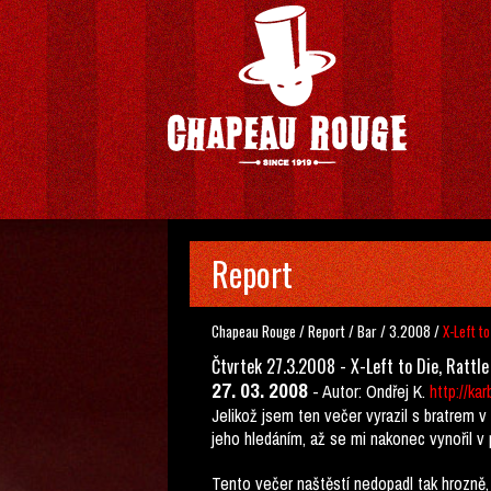
Report
Chapeau Rouge
/
Report
/
Bar
/
3.2008
/
X-Left to
Čtvrtek 27.3.2008 - X-Left to Die, Rattl
27. 03. 2008
-
Autor: Ondřej K.
http://ka
Jelikož jsem ten večer vyrazil s bratrem v
jeho hledáním, až se mi nakonec vynořil v 
Tento večer naštěstí nedopadl tak hrozně, 