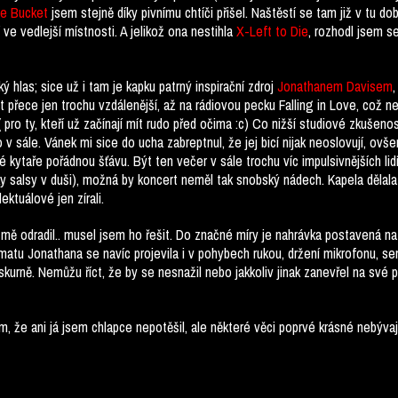
le Bucket
jsem stejně díky pivnímu chtíči přišel. Naštěstí se tam již v tu d
 ve vedlejší místnosti. A jelikož ona nestihla
X-Left to Die
, rozhodl jsem s
 hlas; sice už i tam je kapku patrný inspirační zdroj
Jonathanem Davisem
t přece jen trochu vzdálenější, až na rádiovou pecku Falling in Love, což 
 pro ty, kteří už začínají mít rudo před očima :c) Co nižší studiové zkušeno
v sále. Vánek mi sice do ucha zabreptnul, že jej bicí nijak neoslovují, ov
kytaře pořádnou šťávu. Být ten večer v sále trochu víc impulsivnějších lidí 
y salsy v duši), možná by koncert neměl tak snobský nádech. Kapela dělala c
lektuálové jen zírali.
 mě odradil.. musel jsem ho řešit. Do značné míry je nahrávka postavená n
matu Jonathana se navíc projevila i v pohybech rukou, držení mikrofonu, s
skurně. Nemůžu říct, že by se nesnažil nebo jakkoliv jinak zanevřel na své 
m, že ani já jsem chlapce nepotěšil, ale některé věci poprvé krásné nebývaj