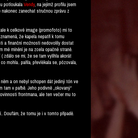
obu potloukala
Vendy
, na jejímž profilu jsem
e nakonec zanechat stručnou zprávu z
, ale k celkové image (promofoto) mi to
neznamená, že kapela nepatří k tomu
sti a finanční možnosti nedovolily dostat
šem mé mínění je na zcela opačné straně.
( zdálo se mi, že se tam vylíhla akorát
o mohla.. pařila, převlékala se, pózovala,
a něm a on nebyl schopen dát jediný tón ve
em tam v pařbě. Jeho podivně „okovaný“
povinnosti frontmana, ale ten večer mu to
í.. Doufám, že tomu je i v tomto případě.