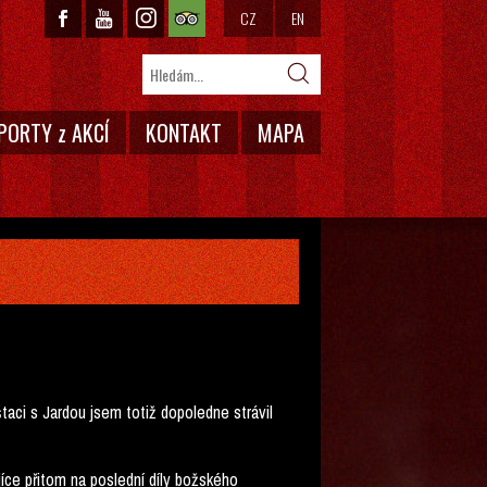
CZ
EN
PORTY z AKCÍ
KONTAKT
MAPA
taci s Jardou jsem totiž dopoledne strávil
jíce přitom na poslední díly božského