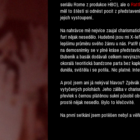
seriálu Rome z produkce HBO), ale o
Ratt
měl to štěstí si odnést pocit z představení
jejich vystoupení..
Na nahrávce mě nejvíce zaujal charismatický
furt nějak nesedělo. Hudebně jsou mi X-lef
lepšímu průměru svého žánru u nás. Patří! (
na demosnímky se v plné kráse představilo 
Bubeník a basák dodávali celkem nevýrazné 
okoralá teoritická bandzone parta bez kapk
duněla, svištěla i se potila.. Nic platné. Inte
A proč jsem ani já nekýval hlavou? Zpěvák
vytyčených polohách. Jeho záliba v charis
převlek s černou plátěnou sukní působil ob
prostě nějak nesedlo. Bylo to křečovité.
Na první setkání jsem potěšen nebyl a věří