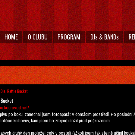
HOME
O CLUBU
PROGRAM
DJs & BANDs
RE
 Die, Rattle Bucket
e Bucket
rbo.kourovod.net/
 pivu po boku, zanechal jsem fotoaparát v domácím prostředí. Po poslední š
poličce knihovny, kam jsem ho zřejmě uložil před poškozením..
abych druhý den proležel celý v posteli (ačkoli jsem tak stejně učinil kouka