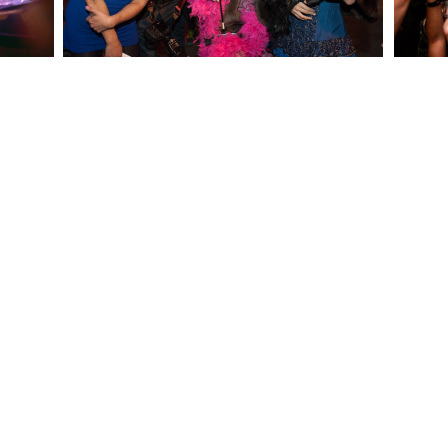
e
27.10. 97. NAROZENINY CHAPEAU ROUGE
9.6