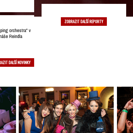
Report z 7.3. Pondělníci +...
ZOBRAZIT DALŠÍ REPORTY
oping orchestra" v
máše Reindla
AZIT DALŠÍ NOVINKY