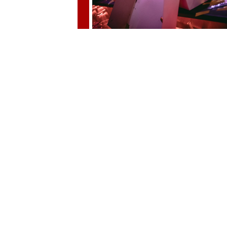
19.9. 100. narozeniny Chapeau Roug