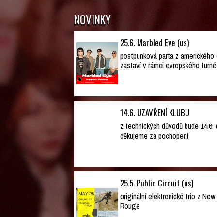
NOVINKY
25.6. Marbled Eye (us)
postpunková parta z amerického
zastaví v rámci evropského turné
14.6. UZAVŘENÍ KLUBU
z technických důvodů bude 14.6. c
děkujeme za pochopení
25.5. Public Circuit (us)
originální elektronické trio z Ne
Rouge