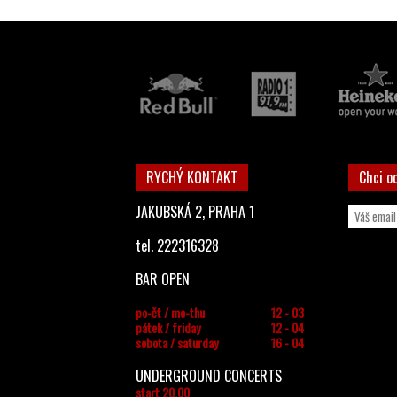
RYCHÝ KONTAKT
Chci o
JAKUBSKÁ 2, PRAHA 1
tel. 222316328
BAR OPEN
po-čt / mo-thu
12 - 03
pátek / friday
12 - 04
sobota / saturday
16 - 04
UNDERGROUND CONCERTS
start 20.00