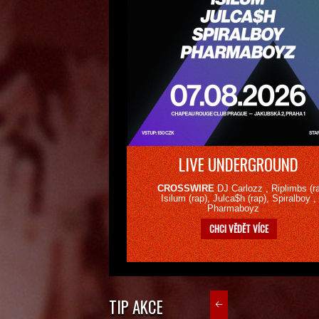
LIVE UNDERGROUND
CROSSWIRE
DJ Carlozz
, Riplimbs
(r
Isilum
(rap)
, Julca$h
(rap)
, Spiralboy
,
Pharmaboyz
CHCI VĚDĚT VÍCE
TIP AKCE