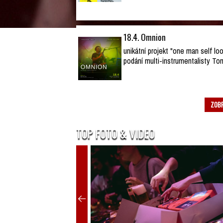
18.4. Omnion
unikátní projekt "one man self lo
podání multi-instrumentalisty To
ZOBR
TOP FOTO & VIDEO