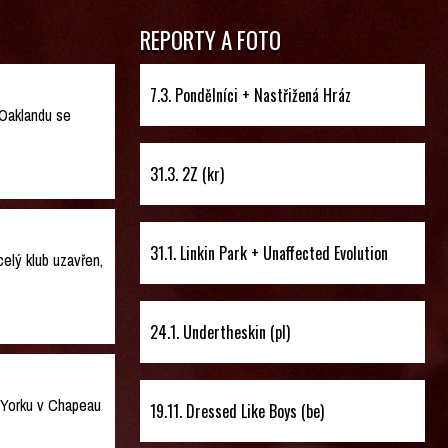
REPORTY A FOTO
7.3. Pondělníci + Nastřižená Hráz
 Oaklandu se
31.3. 2Z (kr)
31.1. Linkin Park + Unaffected Evolution
elý klub uzavřen,
24.1. Undertheskin (pl)
w Yorku v Chapeau
19.11. Dressed Like Boys (be)