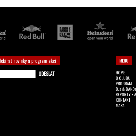
debírat novinky a program akcí
MENU
HOME
O CLUBU
PROGRAM
DJs & BAND
REPORTY z 
KONTAKT
MAPA