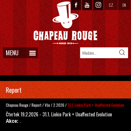
CZ
EN
MENU
Report
Chapeau Rouge
/
Report
/
Vše
/
2.2026
/
31.1. Linkin Park + Unaffected Evolution
Čtvrtek 19.2.2026 - 31.1. Linkin Park + Unaffected Evolution
Akce:
..