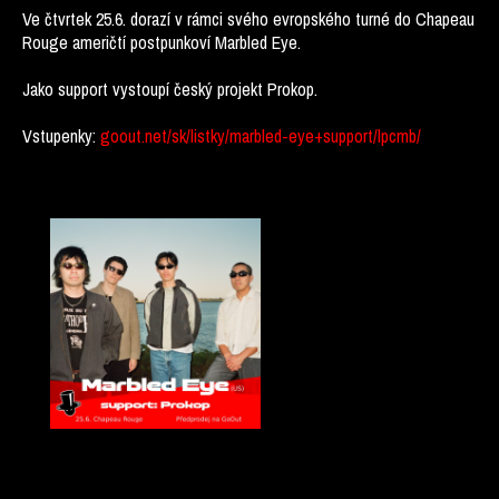
Ve čtvrtek 25.6. dorazí v rámci svého evropského turné do Chapeau
Rouge američtí postpunkoví Marbled Eye.
Jako support vystoupí český projekt Prokop.
Vstupenky:
goout.net/sk/listky/marbled-eye+support/lpcmb/