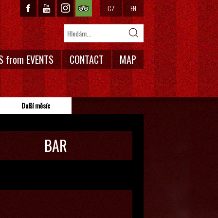
CZ
EN
S from EVENTS
CONTACT
MAP
Další měsíc
BAR