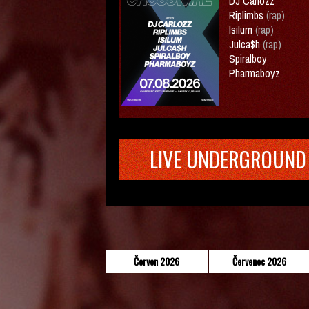
DJ Carlozz
Riplimbs
(rap)
Isilum
(rap)
Julca$h
(rap)
Spiralboy
Pharmaboyz
LIVE UNDERGROUND
Červen 2026
Červenec 2026