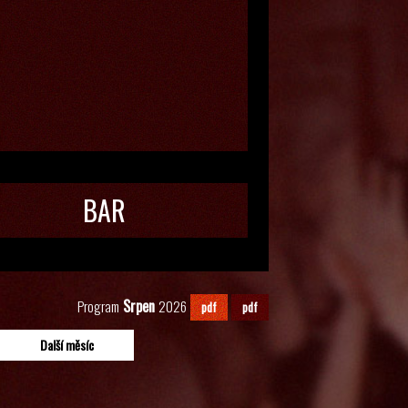
BAR
Srpen
Program
2026
pdf
pdf
Další měsíc