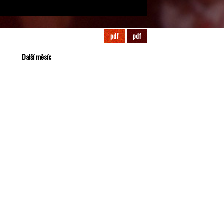
Srpen
Program
2026
pdf
pdf
Další měsíc