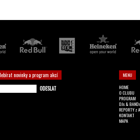
debírat novinky a program akcí
MENU
HOME
O CLUBU
PROGRAM
DJs & BAND
REPORTY z 
KONTAKT
MAPA