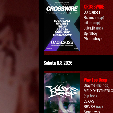
CROSSWIRE
DJ Carlozz
Riplimbs
(rap)
Isilum
(rap)
Julca$h
(rap)
Spiralboy
Pharmaboyz
Sobota 8.8.2026
Way Too Deep
Drayme
(hip hop)
MELXDYINTHEBL
(hip hop)
LVXAS
BRVSH
(rap)
Seppo.wav