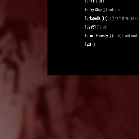
Funk Halen
()
Funky Ship
() (funk jazz)
Furiapolis (fr)
() (alternative rock)
Fuss51
() (rap)
Future Gravity
() (rock) (hard rock-
Fyst
()