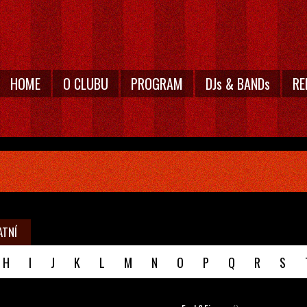
HOME
O CLUBU
PROGRAM
DJs & BANDs
RE
ATNÍ
H
I
J
K
L
M
N
O
P
Q
R
S