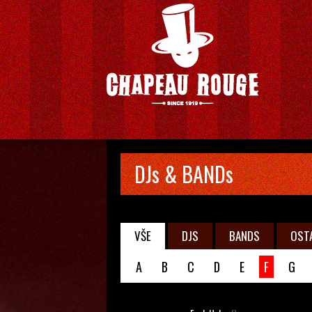
DJs & BANDs
VŠE
DJS
BANDS
OST
A
B
C
D
E
F
G