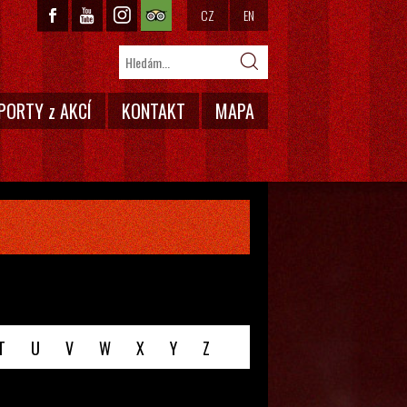
CZ
EN
PORTY z AKCÍ
KONTAKT
MAPA
T
U
V
W
X
Y
Z