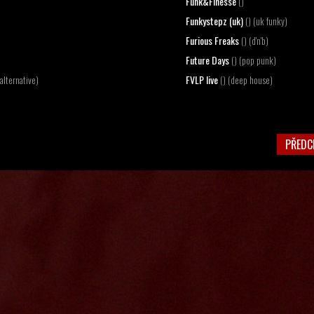
Funk&Finesse
()
Funkystepz (uk)
() (uk funky)
Furious Freaks
() (d'n'b)
Future Days
() (pop punk)
FVLP live
alternative)
() (deep house)
PŘEDC