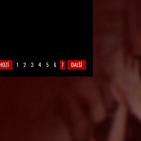
HOZÍ
1
2
3
4
5
6
7
DALŠÍ