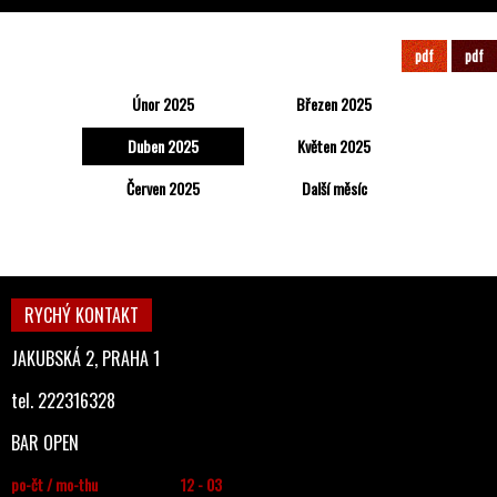
Duben
Program
2025
pdf
pdf
Únor 2025
Březen 2025
Duben 2025
Květen 2025
Červen 2025
Další měsíc
RYCHÝ KONTAKT
JAKUBSKÁ 2, PRAHA 1
tel. 222316328
BAR OPEN
po-čt / mo-thu
12 - 03