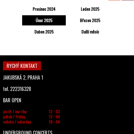
Prosinec 2024
Leden 2025
Únor 2025
Březen 2025
Duben 2025
Další měsíc
RYCHÝ KONTAKT
JAKUBSKÁ 2, PRAHA 1
tel. 222316328
BAR OPEN
po-čt / mo-thu
12 - 03
pátek / friday
12 - 04
sobota / saturday
16 - 04
UNDERGROUND CONCERTS