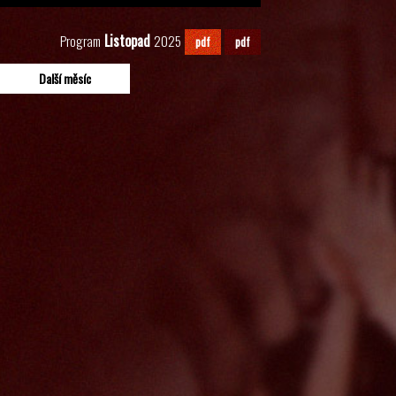
Listopad
Program
2025
pdf
pdf
Další měsíc