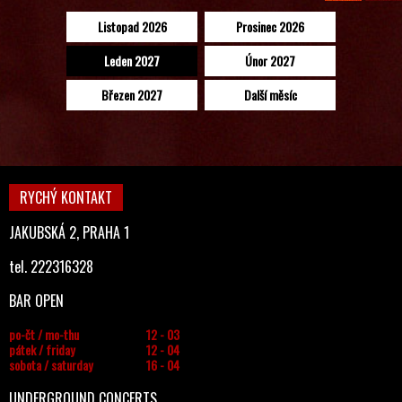
Listopad 2026
Prosinec 2026
Leden 2027
Únor 2027
Březen 2027
Další měsíc
RYCHÝ KONTAKT
JAKUBSKÁ 2, PRAHA 1
tel. 222316328
BAR OPEN
po-čt / mo-thu
12 - 03
pátek / friday
12 - 04
sobota / saturday
16 - 04
UNDERGROUND CONCERTS