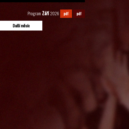
Září
Program
2026
pdf
pdf
Další měsíc