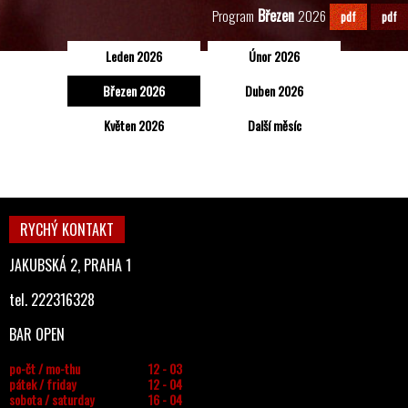
Březen
Program
2026
pdf
pdf
Leden 2026
Únor 2026
Březen 2026
Duben 2026
Květen 2026
Další měsíc
RYCHÝ KONTAKT
JAKUBSKÁ 2, PRAHA 1
tel. 222316328
BAR OPEN
po-čt / mo-thu
12 - 03
pátek / friday
12 - 04
sobota / saturday
16 - 04