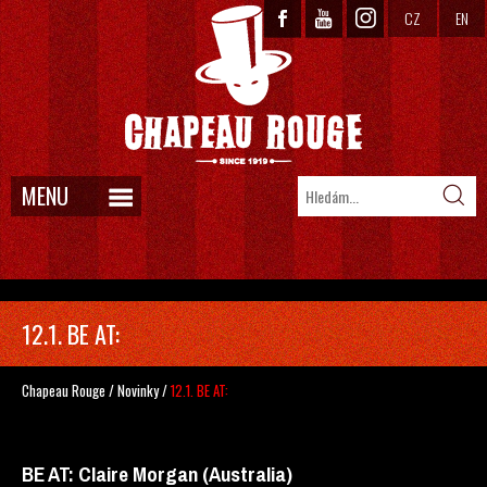
CZ
EN
MENU
12.1. BE AT:
Chapeau Rouge
/
Novinky
/
12.1. BE AT:
BE AT: Claire Morgan (Australia)