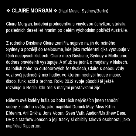
CLAIRE MORGAN
❖
❖ (Haul Music, Sydney/Berlin)
Claire Morgan, hudební producentka s vinylovou úchylkou, strávila
posledních deset let hraním po celém východním pobřeží Austrálie.
Z rodného Brisbane Claire zamířila nejprve na jih do rušného
Sydney a později do Melbourne, kde jako rezidentni djka vystupuje v
těch nejlepších klubech. Claire mezi Brisbane, Sydney a Melbourne
dodnes pravidelně vystupuje. A ať už se jedná o mejdany v klubech,
na lodích nebo na outdoorových festivalech, Claire s sebou vždy
vozí svůj jedinečný mix hudby, ve kterém nechybí house music,
disco, funk, acid a techno. Roku 2012 svoje působiště ještě
rozšiřuje o Berlín, kde ted s malými přestávkami žije.
Během své kariéry hrála po boku těch největších jmen taneční
scény z celého světa, jako například Derrick May, Miss Kittin,
Efdenim, Aril Brikha, Joris Voorn, Sven Vath, Audion/Matthew Dear,
DBX a Mathew Jonson a její tracky si oblíbily takové osobnosti, jako
například Ripperton.