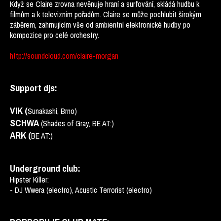
Když se Claire zrovna nevěnuje hraní a surfování, skládá hudbu k
filmům a k televizním pořadům. Claire se může pochlubit širokým
záběrem, zahrnujícím vše od ambientní elektronické hudby po
kompozice pro celé orchestry.
http://soundcloud.com/claire-morgan
Support djs:
VIK (
Sunakashi, Brno)
SCHWA
(Shades of Gray, BE AT:)
ARK (
BE AT:)
Underground club:
Hipster Killer:
- DJ Wwera (electro), Acustic Terrorist (electro)