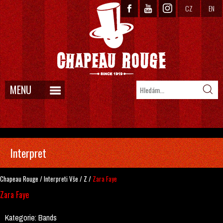
CZ
EN
MENU
Interpret
Chapeau Rouge
/
Interpreti
Vše
/
Z
/
Zara Faye
Zara Faye
Kategorie:
Bands