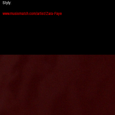
Styly:
www.musixmatch.com/artist/Zara-Faye