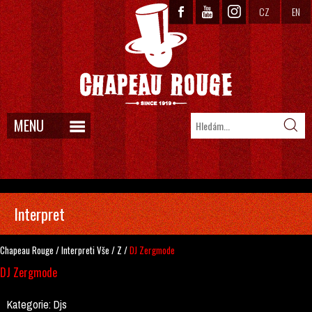
CZ
EN
MENU
Interpret
Chapeau Rouge
/
Interpreti
Vše
/
Z
/
DJ Zergmode
DJ Zergmode
Kategorie:
Djs