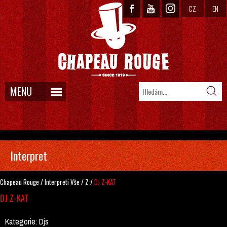
CZ
EN
MENU
Interpret
Chapeau Rouge
/
Interpreti
Vše
/
Z
/
DJ Z-KAT
DJ Z-KAT
Kategorie:
Djs