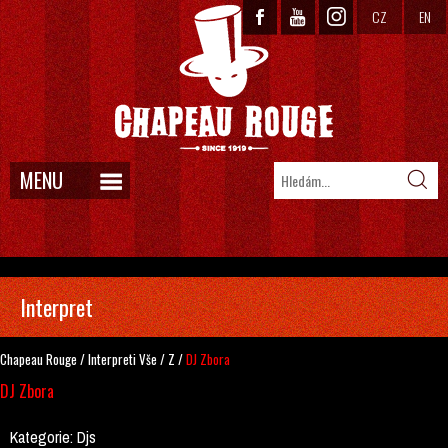
CZ
EN
MENU
Interpret
Chapeau Rouge
/
Interpreti
Vše
/
Z
/
DJ Zbora
DJ Zbora
Kategorie:
Djs