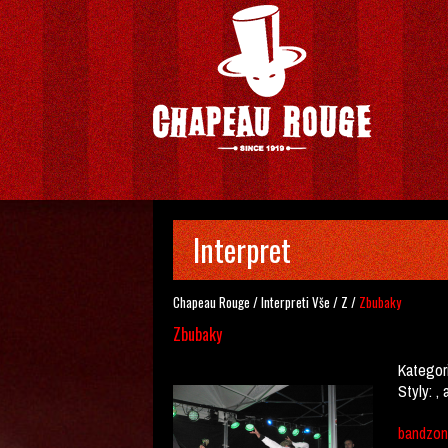
Interpret
Chapeau Rouge
/
Interpreti
Vše
/
Z
/
Zbubaky
Zbubaky
Kategor
Styly:
, 
bandzon