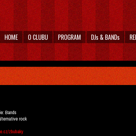
HOME
O CLUBU
PROGRAM
DJs & BANDs
RE
ie:
Bands
alternative rock
e.cz/zbubaky