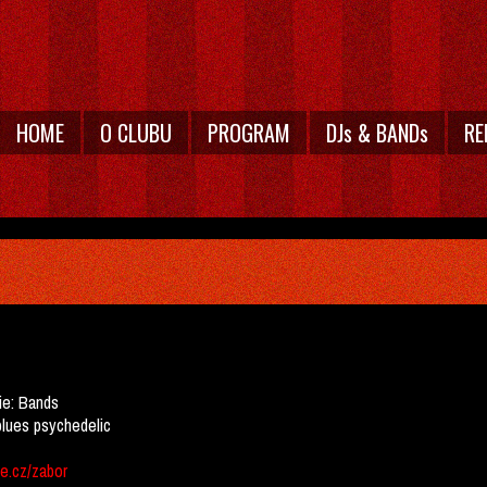
HOME
O CLUBU
PROGRAM
DJs & BANDs
RE
ie:
Bands
blues psychedelic
e.cz/zabor