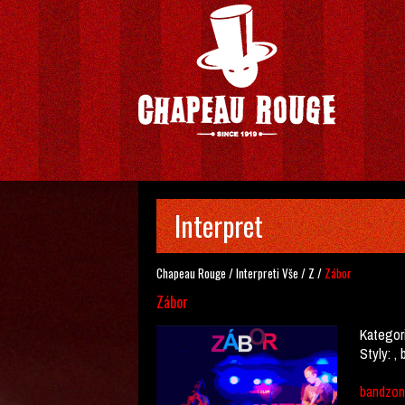
Interpret
Chapeau Rouge
/
Interpreti
Vše
/
Z
/
Zábor
Zábor
Kategor
Styly:
, 
bandzon