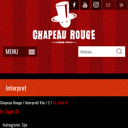
CZ
EN
MENU
Interpret
Chapeau Rouge
/
Interpreti
Vše
/
Z
/
DJ Zeph ID
DJ Zeph ID
Kategorie:
Djs