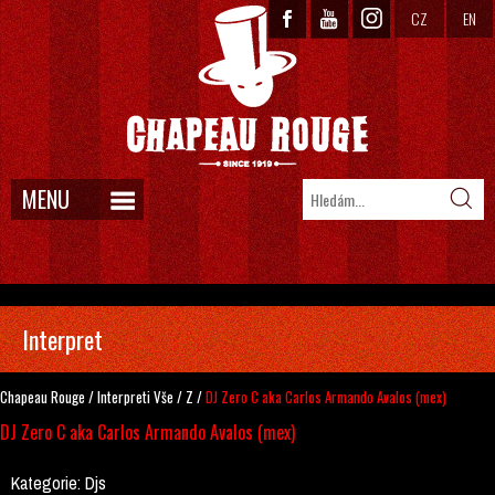
CZ
EN
MENU
Interpret
Chapeau Rouge
/
Interpreti
Vše
/
Z
/
DJ Zero C aka Carlos Armando Avalos (mex)
DJ Zero C aka Carlos Armando Avalos (mex)
Kategorie:
Djs