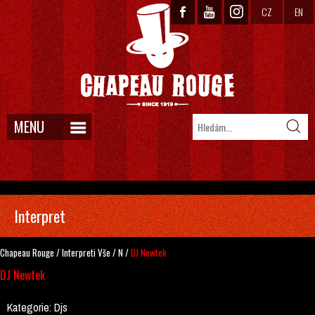
CZ
EN
MENU
Interpret
Chapeau Rouge
/
Interpreti
Vše
/
N
/
DJ Newtek
DJ Newtek
Kategorie:
Djs