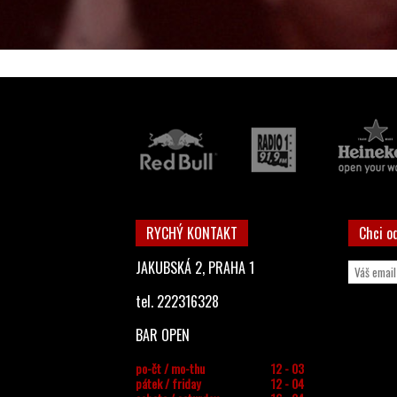
RYCHÝ KONTAKT
Chci o
JAKUBSKÁ 2, PRAHA 1
tel. 222316328
BAR OPEN
po-čt / mo-thu
12 - 03
pátek / friday
12 - 04