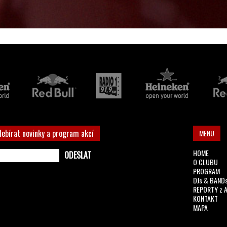
debírat novinky a program akcí
MENU
HOME
O CLUBU
PROGRAM
DJs & BAND
REPORTY z 
KONTAKT
MAPA