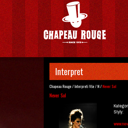
Interpret
Chapeau Rouge
/
Interpreti
Vše
/
N
/
Never Sol
Never Sol
Kategor
Styly:
www.nev