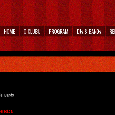
HOME
O CLUBU
PROGRAM
DJs & BANDs
RE
ie:
Bands
ersol.cz/