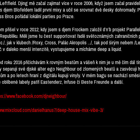
Leftfield. Djing mě začal zajímat více v roce 2006, když jsem začal pravid
 s djem Blofeldem ladil první mixy a učil se srovnat dvě desky dohromady. 
s Bros pořádal lokální parties po Praze.
om přišel v roce 2012, kdy jsem s djem Frockem založil d’n’b projekt Parallel
epubliku. Měli jsme tu čest supportovat řadě světoznámých zahraničních p
c./, jak v klubech /Roxy, Cross, Palác Akropolis .../, tak pod širým nebem /Let 
eč v daleko menší intenzitě, vystupujeme a mícháme deep a liquid.
d roku 2016 přičichávám k rovným beatům a vášeň k nim je u mě čím dál tím
dy separuji své djské alter ego Neighbour od zlomených beatů a zasvěcuji
ům a po letech hraní z digitálu kupuji vinyly. V mém bagu se nachází sm
oblíbené labely patří Eastenderz, Infuse či Beste Freunde a další.
ps
://
www
.
facebook
.
com
/
djneighbour
/
ww.mixcloud.com/danielhanus7/deep-house-mix-vibe-3/
________________________________________________________________