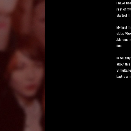
I have bee
rest of my
started m
My first m
clubs /Rox
/Marcus I
funk.
In roughl
about thi
Simultaneo
bag is a 