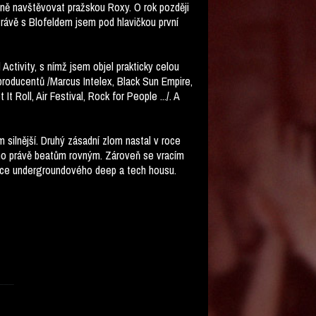
elně navštěvovat pražskou Roxy. O rok později
Právě s Blofeldem jsem pod hlavičkou první
 Activity, s nímž jsem objel prakticky celou
roducentů /Marcus Intelex, Black Sun Empire,
It Roll, Air Festival, Rock for People .../. A
 silnější. Druhý zásadní zlom nastal v roce
 ho právě beatům rovným. Zároveň se vracím
ěsice undergroundového deep a tech housu.
___