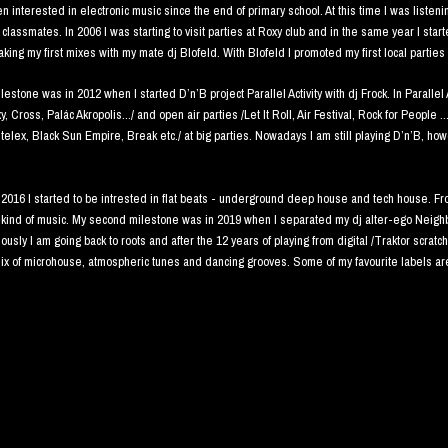
n interested in electronic music since the end of primary school. At this time I was listenin
 classmates. In 2006 I was starting to visit parties at Roxy club and in the same year I sta
aking my first mixes with my mate dj Blofeld. With Blofeld I promoted my first local parti
ilestone was in 2012 when I started D’n’B project Parallel Activity with dj Frock. In Paralle
y, Cross, Palác Akropolis.../ and open air parties /Let It Roll, Air Festival, Rock for People 
ntelex, Black Sun Empire, Break etc./ at big parties. Nowadays I am still playing D’n’B, 
y 2016 I started to be intrested in flat beats - underground deep house and tech house.
s kind of music. My second milestone was in 2019 when I separated my dj alter-ego Neigh
usly I am going back to roots and after the 12 years of playing from digital /Traktor scratc
mix of microhouse, atmospheric tunes and dancing grooves. Some of my favourite labels ar