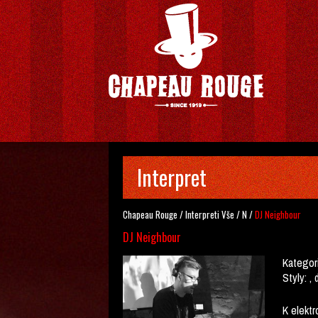
Interpret
Chapeau Rouge
/
Interpreti
Vše
/
N
/
DJ Neighbour
DJ Neighbour
Kategor
Styly:
, 
K elektr