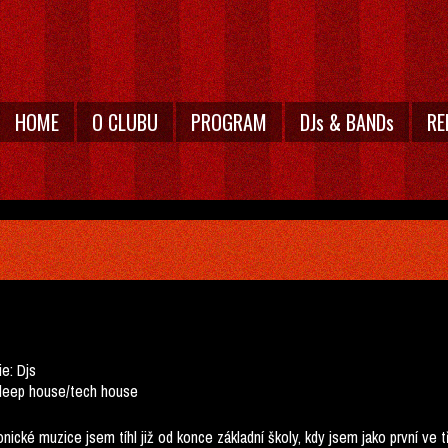
HOME
O CLUBU
PROGRAM
DJs & BANDs
RE
ie:
Djs
deep house/tech house
onické muzice jsem tíhl již od konce základní školy, kdy jsem jako první ve 