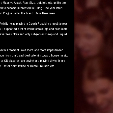
g Massive Attack, Roni Size, Leftfield etc. unlike the
rted to become interested in DJing. One year later I
es in Prague under the brand Bass Bros crew.
l Activity I was playing in Czech Republic’s most famous
.../. I supported a lot of world famous djs and producers
however less often and only subgenres Deep and Liquid
 From this moment I was more and more impassioned
bour from d’n’b and dedicate him toward house music.
h or CD players/ I am buying and playing vinyls. In my
e Eastenderz, Infuse or Beste Freunde etc...