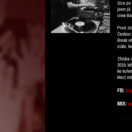
Size po 
jsem již
crew Bas
První zl
Českou R
Break et
stále, l
Zhruba o
2019, k
ke kořen
Mezi mé 
FB:
htt
MIX:
w
_______