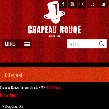
CZ
EN
MENU
Interpret
Chapeau Rouge
/
Interpreti
Vše
/
M
/
MC Wohnout
MC Wohnout
Kategorie:
Djs