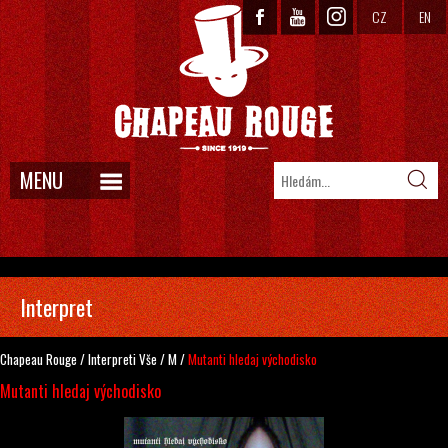
CZ
EN
MENU
Interpret
Chapeau Rouge
/
Interpreti
Vše
/
M
/
Mutanti hledaj východisko
Mutanti hledaj východisko