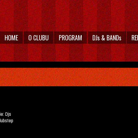
HOME
O CLUBU
PROGRAM
DJs & BANDs
RE
ie:
Djs
dubstep