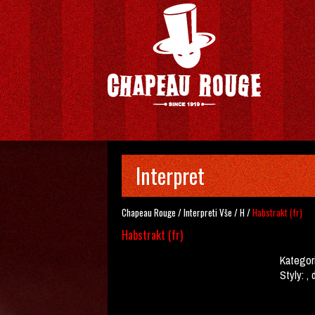
Interpret
Chapeau Rouge
/
Interpreti
Vše
/
H
/
Habstrakt (fr)
Habstrakt (fr)
Kategor
Styly:
, 