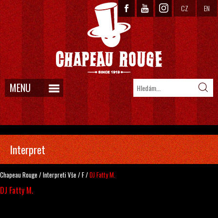
CZ
EN
MENU
Interpret
Chapeau Rouge
/
Interpreti
Vše
/
F
/
DJ Fatty M.
DJ Fatty M.