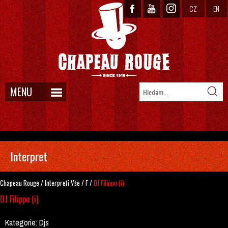
CZ
EN
MENU
Interpret
Chapeau Rouge
/
Interpreti
Vše
/
F
/
DJ Filippo (i)
DJ Filippo (i)
Kategorie:
Djs