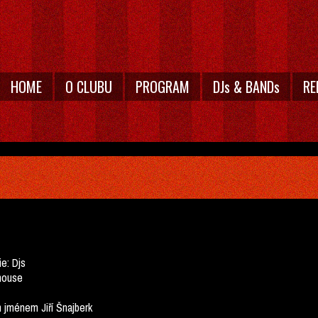
HOME
O CLUBU
PROGRAM
DJs & BANDs
RE
ie:
Djs
house
 jménem Jiří Šnajberk