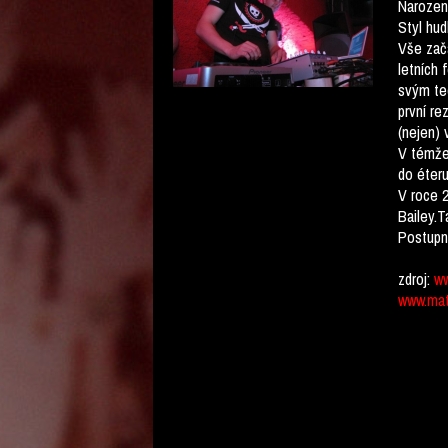
Narozen
Styl hud
Vše zača
letních 
svým tec
první re
(nejen) 
V témže 
do éteru
V roce 2
Bailey.T
Postupně
zdroj:
ww
www.mat