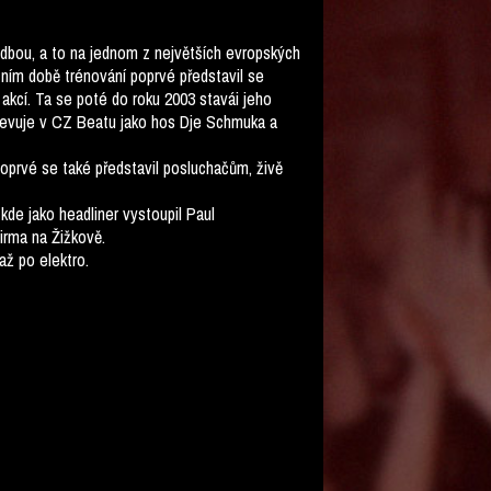
udbou, a to na jednom z největších evropských
očním době trénování poprvé představil se
akcí. Ta se poté do roku 2003 stavái jeho
objevuje v CZ Beatu jako hos Dje Schmuka a
oprvé se také představil posluchačům, živě
de jako headliner vystoupil Paul
irma na Žižkově.
až po elektro.