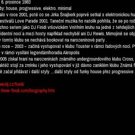
 6. prosince 1983
by: house, progressive, elektro, minimal
lo v roce 2001, poté co se Jirka Šnajberk poprvé setkal s elektronickou h
festivalů Love Parade 2001. Taneční muzika ho natolik pohltila, že se po r
hno setem jako DJ Finidi vršovickém Vnitřním kruhu na jedné z tehdejších 
zidentní nocí a mezi hosty například nechyběl ani DJ Rewis. Mimojiné se 
v tomto klubu se nechává bookovat na narozeninové party .
roce – 2003 – začíná vystupovat v klubu Touster v rámci řadových nocí. P
 v rámci vysílání legendárníhoradia Akropolis
005 získal hraní na narozeninách známého undergroundového klubu Cross, k
aktéž stojí za zmínku i jeho vystupování v již dávno zaniklém klubu Známá f
 začal přidávat i další styly …další styly od funky house přez progressive 
w.idj.cz/finidi/
thew-finidi.com/biography.htm