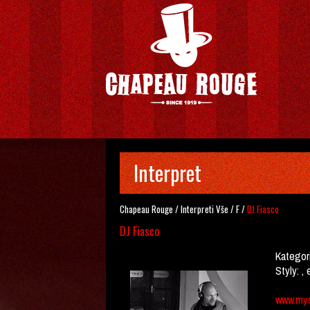
Interpret
Chapeau Rouge
/
Interpreti
Vše
/
F
/
DJ Fiasco
DJ Fiasco
Kategor
Styly:
, 
www.mys