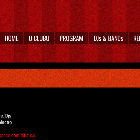
HOME
O CLUBU
PROGRAM
DJs & BANDs
RE
ie:
Djs
electro
pace.com/djfia5co