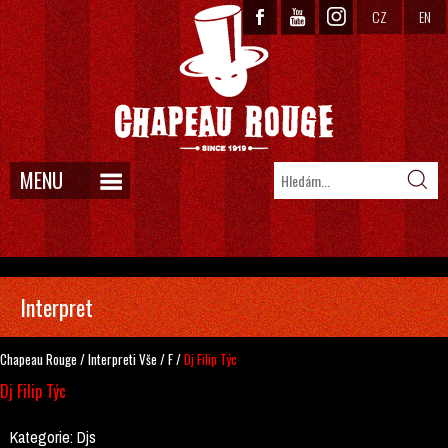
CZ
EN
MENU
Interpret
Chapeau Rouge
/
Interpreti
Vše
/
F
/
Dj Filip Týc
Dj Filip Týc
Kategorie:
Djs