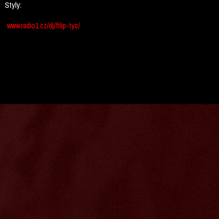
Styly:
www.radio1.cz/dj/filip-tyc/