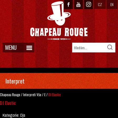
CZ
EN
MENU
Interpret
Chapeau Rouge
/
Interpreti
Vše
/
E
/
DJ Elastic
DJ Elastic
Kategorie:
Djs