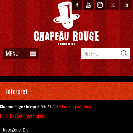
CZ
EN
MENU
Interpret
Chapeau Rouge
/
Interpreti
Vše
/
E
/
DJ El Costeño (colombia)
DJ El Costeño (colombia)
Kategorie:
Djs