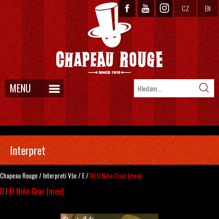
CZ
EN
MENU
Interpret
Chapeau Rouge
/
Interpreti
Vše
/
E
/
DJ El Niño Cruz (mex)
DJ El Niño Cruz (mex)