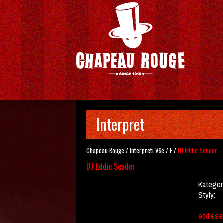
Interpret
Chapeau Rouge
/
Interpreti
Vše
/
E
/
DJ Eddie Sender
DJ Eddie Sender
Kategor
Styly:
eddiese