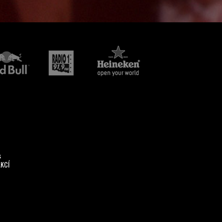
s
AKCÍ