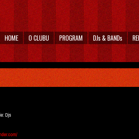
HOME
O CLUBU
PROGRAM
DJs & BANDs
RE
ie:
Djs
nder.com/