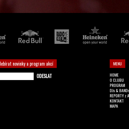
debírat novinky a program akcí
MENU
HOME
O CLUBU
PROGRAM
DJs & BAND
REPORTY z 
KONTAKT
MAPA