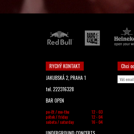
RYCHÝ KONTAKT
Chci o
JAKUBSKÁ 2, PRAHA 1
tel. 222316328
BAR OPEN
po-čt / mo-thu
12 - 03
pátek / friday
12 - 04
sobota / saturday
16 - 04
UNDERGROUND CONCERTS