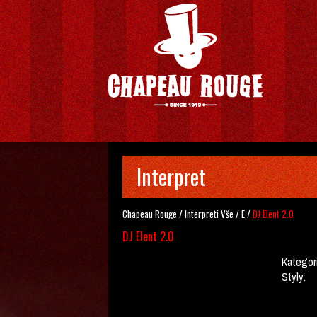
Interpret
Chapeau Rouge
/
Interpreti
Vše
/
E
/
DJ Elent 2.0
DJ Elent 2.0
Kategor
Styly: