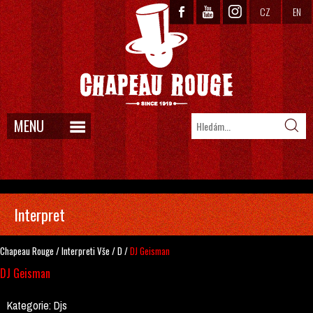
CZ
EN
MENU
Interpret
Chapeau Rouge
/
Interpreti
Vše
/
D
/
DJ Geisman
DJ Geisman
Kategorie:
Djs