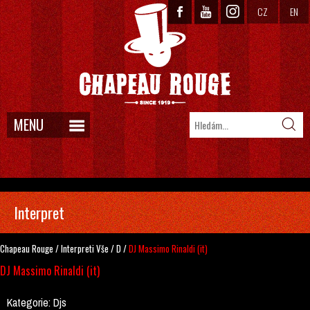
CZ
EN
MENU
Interpret
Chapeau Rouge
/
Interpreti
Vše
/
D
/
DJ Massimo Rinaldi (it)
DJ Massimo Rinaldi (it)
Kategorie:
Djs