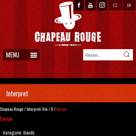
CZ
EN
MENU
Interpret
Chapeau Rouge
/
Interpreti
Vše
/
D
/
Dorian
Dorian
Kategorie:
Bands