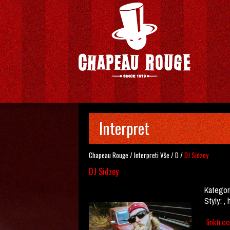
Interpret
Chapeau Rouge
/
Interpreti
Vše
/
D
/
DJ Sidzey
DJ Sidzey
Kategor
Styly:
, 
linktr.e