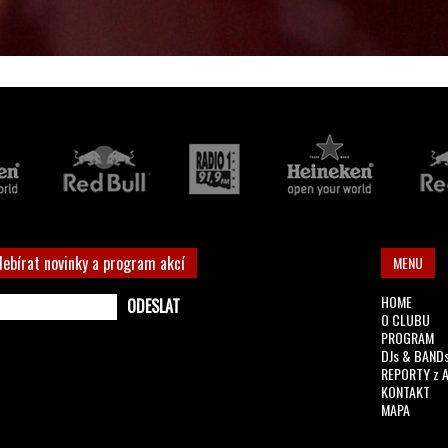
debírat novinky a program akcí
MENU
HOME
O CLUBU
PROGRAM
DJs & BAND
REPORTY z 
KONTAKT
MAPA