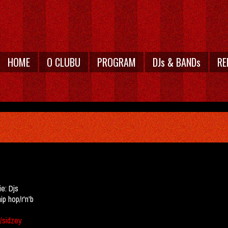
HOME
O CLUBU
PROGRAM
DJs & BANDs
RE
ie:
Djs
hip hop/r'n'b
e/sidzey