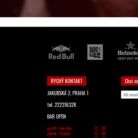
RYCHÝ KONTAKT
Chci o
JAKUBSKÁ 2, PRAHA 1
tel. 222316328
BAR OPEN
po-čt / mo-thu
12 - 03
pátek / friday
12 - 04