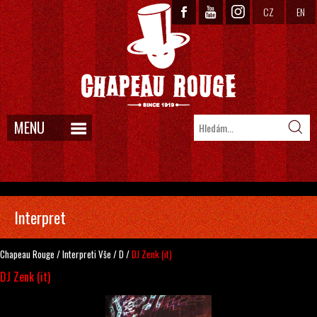
CZ
EN
MENU
Interpret
Chapeau Rouge
/
Interpreti
Vše
/
D
/
DJ Zenk (it)
DJ Zenk (it)