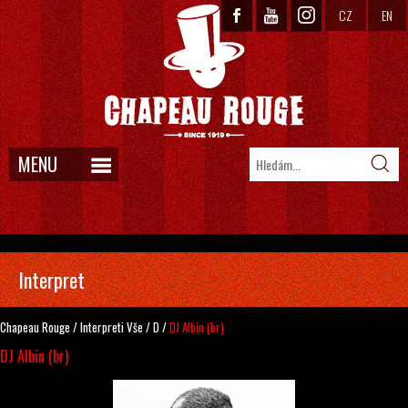
CZ
EN
MENU
Interpret
Chapeau Rouge
/
Interpreti
Vše
/
D
/
DJ Albin (br)
DJ Albin (br)