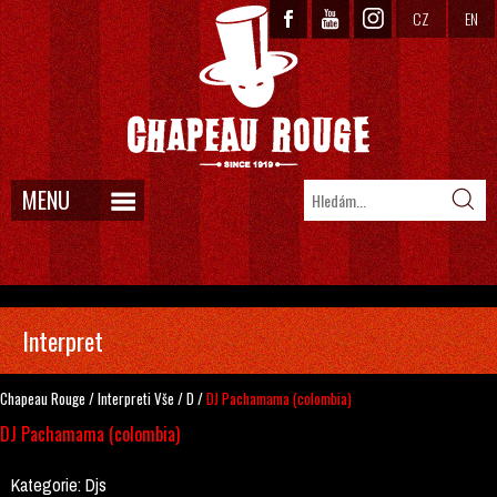
CZ
EN
MENU
Interpret
Chapeau Rouge
/
Interpreti
Vše
/
D
/
DJ Pachamama (colombia)
DJ Pachamama (colombia)
Kategorie:
Djs