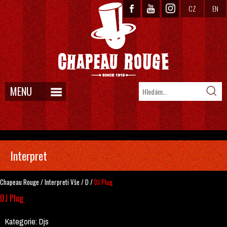
CZ
EN
MENU
Interpret
Chapeau Rouge
/
Interpreti
Vše
/
D
/
DJ Plug
DJ Plug
Kategorie:
Djs