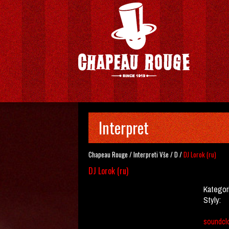
Interpret
Chapeau Rouge
/
Interpreti
Vše
/
D
/
DJ Lorok (ru)
DJ Lorok (ru)
Kategor
Styly:
soundclo