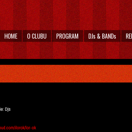
HOME
O CLUBU
PROGRAM
DJs & BANDs
RE
ie:
Djs
ud.com/ilorok/lor-ok