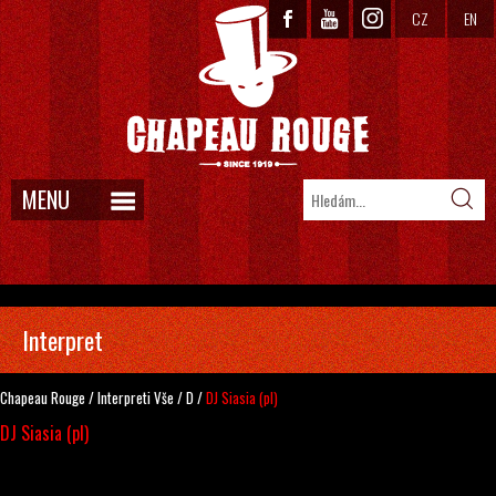
CZ
EN
MENU
Interpret
Chapeau Rouge
/
Interpreti
Vše
/
D
/
DJ Siasia (pl)
DJ Siasia (pl)