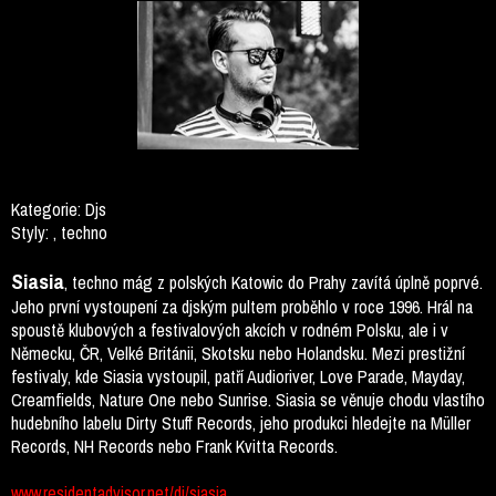
Kategorie:
Djs
Styly:
, techno
Siasia
, techno mág z polských Katowic do Prahy zavítá úplně poprvé.
Jeho první vystoupení za djským pultem proběhlo v roce 1996. Hrál na
spoustě klubových a festivalových akcích v rodném Polsku, ale i v
Německu, ČR, Velké Británii, Skotsku nebo Holandsku. Mezi prestižní
festivaly, kde Siasia vystoupil, patří Audioriver, Love Parade, Mayday,
Creamfields, Nature One nebo Sunrise. Siasia se věnuje chodu vlastího
hudebního labelu Dirty Stuff Records, jeho produkci hledejte na Müller
Records, NH Records nebo Frank Kvitta Records.
www.residentadvisor.net/
dj/siasia